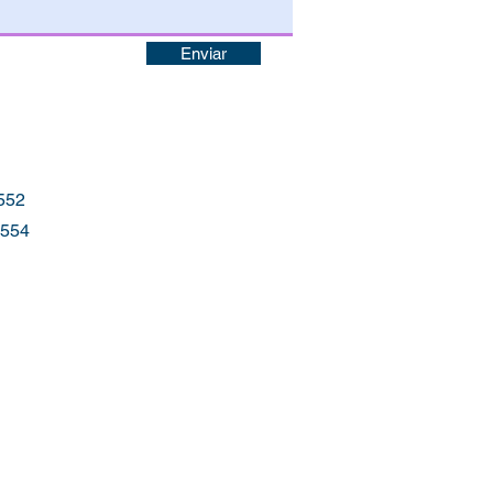
Enviar
52
54