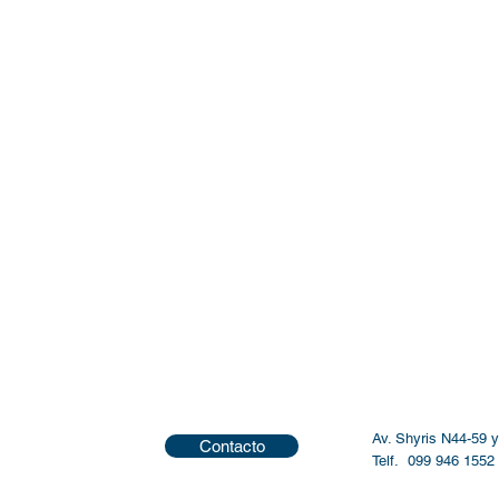
Av. Shyris N44-5
Contacto
Telf. 099 9