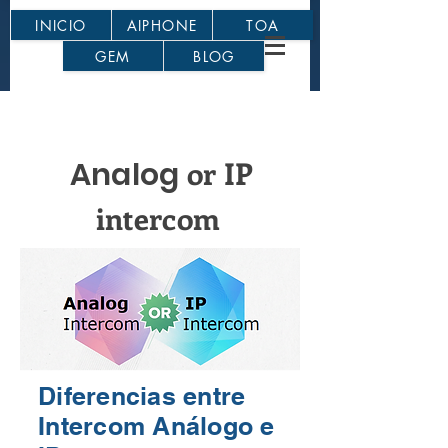
INICIO
AIPHONE
TOA
GEM
BLOG
or IP
Analog
intercom
Diferencias entre
Intercom Análogo e