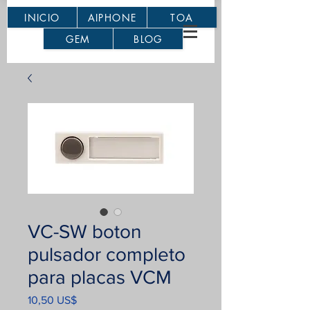
INICIO
AIPHONE
TOA
GEM
BLOG
VC-SW boton
pulsador completo
para placas VCM
Precio
10,50 US$