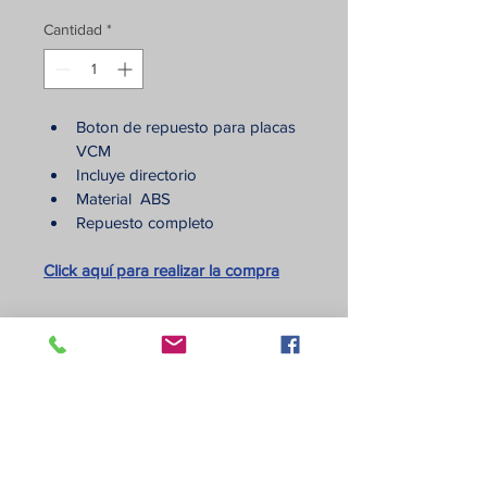
Cantidad
*
Boton de repuesto para placas 
VCM
Incluye directorio
Material  ABS
Repuesto completo
Click aquí para realizar la compra
GARANTÍA
Todos nuestros productos tienen 
garantía original de fábrica.
Av. Shyris N44-59 y Río Coca