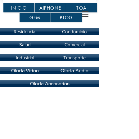
INICIO
AIPHONE
TOA
GEM
BLOG
Residencial
Condominio
Salud
Comercial
Industrial
Transporte
Oferta Video
Oferta Audio
Oferta Accesorios