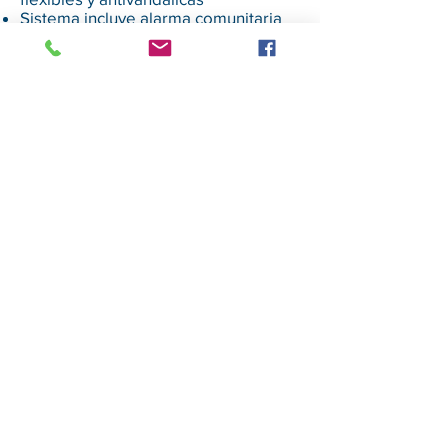
Sistema incluye alarma comunitaria
con estacion de conserjeria
Monitor GT-1C7W(WIFI) de 7" con
acceso a celulares o tablets,
conteste desde su celular las
llamadas del condominio
Monitores a escoger entre 3,5 "y 7"
diferentes diseños
Citofonos de audio tipo telefono o
manos libres…
Servicio Técnico garantizado
Repuestos originales de fábrica
garantizan una larga vida de los
sistemas Aiphone
GARANTÍA
Todos nuestros productos tienen garantía
5 años contra defectos de fabricación y un
año adicional si se utiliza cable Aiphone en
la instalación